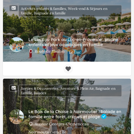
Activités enfants & familles, Week-end & Séjours en
famille, Baignade en famille
Le Luc’Eau Park au Luc-en-Provence : piscine
enfants et jeux aquatiques en famille
Route de Toulon
Le Luc
Sorties & Découvertes, Aventure & Plein Air, Baignade en
famille, Balades
Le Bois de la Chaise à Noirmoutier : balade en
famille entre forêt, criques et plage
Avenue Georges-Clemenceau
Noirmoutier-en-l'Île