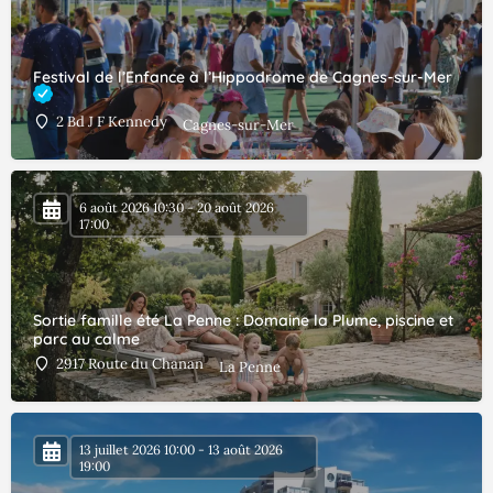
Festival de l’Enfance à l’Hippodrome de Cagnes-sur-Mer
2 Bd J F Kennedy
Cagnes-sur-Mer
6 août 2026 10:30 - 20 août 2026
17:00
Sortie famille été La Penne : Domaine la Plume, piscine et
parc au calme
2917 Route du Chanan
La Penne
13 juillet 2026 10:00 - 13 août 2026
19:00